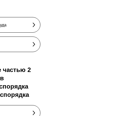
руда
 частью 2
 в
аспорядка
аспорядка