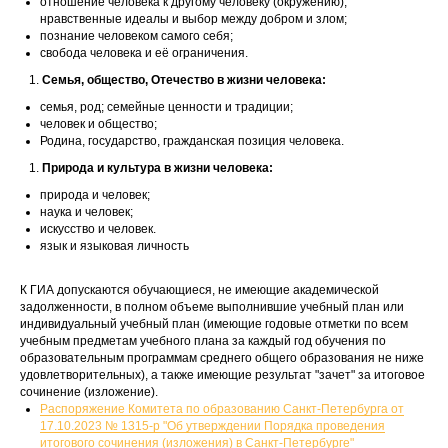
отношение человека к другому человеку (окружению),
нравственные идеалы и выбор между добром и злом;
познание человеком самого себя;
свобода человека и её ограничения.
Семья, общество, Отечество в жизни человека:
семья, род; семейные ценности и традиции;
человек и общество;
Родина, государство, гражданская позиция человека.
Природа и культура в жизни человека:
природа и человек;
наука и человек;
искусство и человек.
язык и языковая личность
К ГИА допускаются обучающиеся, не имеющие академической
задолженности, в полном объеме выполнившие учебный план или
индивидуальный учебный план (имеющие годовые отметки по всем
учебным предметам учебного плана за каждый год обучения по
образовательным программам среднего общего образования не ниже
удовлетворительных), а также имеющие результат "зачет" за итоговое
сочинение (изложение).
Распоряжение Комитета по образованию Санкт-Петербурга от
17.10.2023 № 1315-р "Об утверждении Порядка проведения
итогового сочинения (изложения) в Санкт-Петербурге"