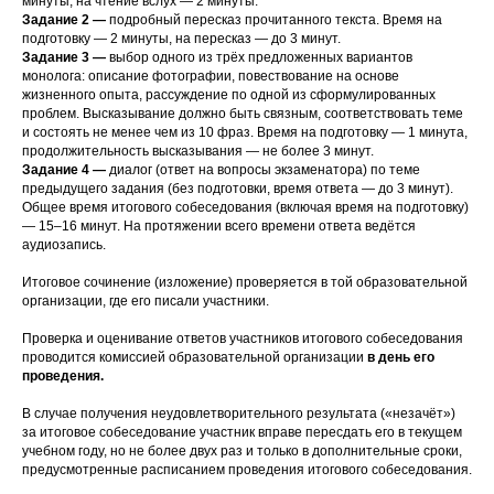
минуты, на чтение вслух — 2 минуты.
Задание 2 —
подробный пересказ прочитанного текста. Время на
подготовку — 2 минуты, на пересказ — до 3 минут.
Задание 3 —
выбор одного из трёх предложенных вариантов
монолога: описание фотографии, повествование на основе
жизненного опыта, рассуждение по одной из сформулированных
проблем. Высказывание должно быть связным, соответствовать теме
и состоять не менее чем из 10 фраз. Время на подготовку — 1 минута,
продолжительность высказывания — не более 3 минут.
Задание 4 —
диалог (ответ на вопросы экзаменатора) по теме
предыдущего задания (без подготовки, время ответа — до 3 минут).
Общее время итогового собеседования (включая время на подготовку)
— 15–16 минут. На протяжении всего времени ответа ведётся
аудиозапись.
Итоговое сочинение (изложение) проверяется в той образовательной
организации, где его писали участники.
Проверка и оценивание ответов участников итогового собеседования
проводится комиссией образовательной организации
в день его
проведения.
В случае получения неудовлетворительного результата («незачёт»)
за итоговое собеседование участник вправе пересдать его в текущем
учебном году, но не более двух раз и только в дополнительные сроки,
предусмотренные расписанием проведения итогового собеседования.